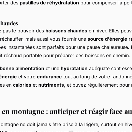
rter des
pastilles de réhydratation
pour compenser la pert
chaudes
 pas le pouvoir des
boissons chaudes
en hiver. Elles peu
réchauffer, mais aussi vous fournir une
source d'énergie r
pes instantanées sont parfaits pour une pause chaleureuse.
it réchaud portable pour préparer ces boissons en chemin.
bonne alimentation
et une
hydratation
adéquate sont essen
énergie
et votre
endurance
tout au long de votre randonnée
hes en
calories
et
nutriments
, et buvez régulièrement pour 
 en montagne : anticiper et réagir face a
ontagne ne doit jamais être prise à la légère, surtout en hiv