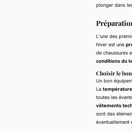
plonger dans le
Ayden
•
9 juillet 2024
•
8 min de lecture
Préparatio
L'une des premi
hiver est une
pr
de chaussures e
conditions du t
Choisir le bo
Un bon équipemen
La
températur
toutes les évent
vêtements tec
sont des élémen
éventuellement