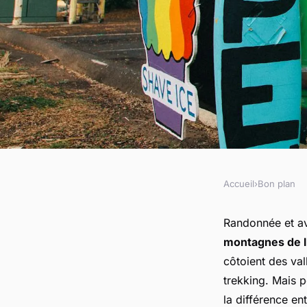
Accueil
›
Bon plan
BON PLAN
Quels sont les meill
Randonnée et av
montagnes de l
une randonnée dans
côtoient des val
trekking. Mais p
l'Atlas en hiver ?
la différence e