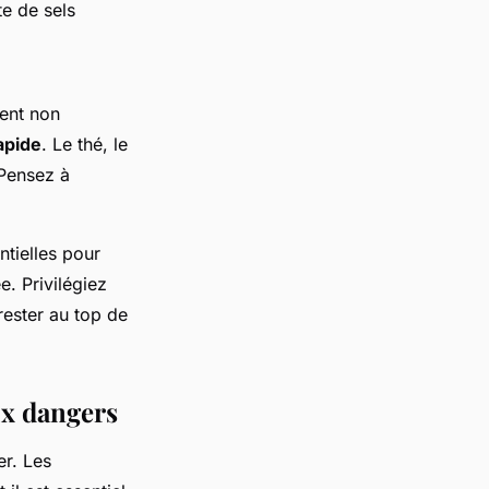
e de sels
vent non
apide
. Le thé, le
 Pensez à
tielles pour
. Privilégiez
rester au top de
ux dangers
er. Les