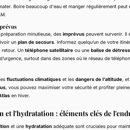
mater. Boire beaucoup d'eau et manger régulièrement peut 
AM.
mprévus
préparation minutieuse, des
imprévus
peuvent survenir. Il
évoir un
plan de secours
. Informez quelqu’un de votre itiné
 retour. Un
téléphone satellitaire
ou une
balise de détres
 d’urgence, surtout dans des zones où le réseau de téléphon
les
fluctuations climatiques
et les
dangers de l'altitude
, e
vus
, vous pouvez maximiser votre sécurité et profiter plein
Atlas
en hiver.
n et l'hydratation : éléments clés de l'en
ition
et une
hydratation
adéquate sont cruciales pour maint