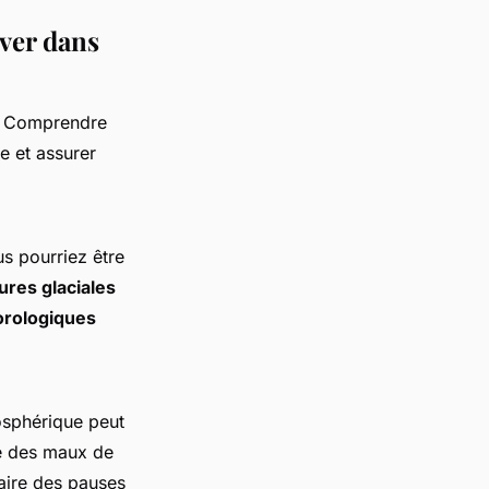
ver dans
. Comprendre
e et assurer
s pourriez être
res glaciales
orologiques
osphérique peut
e des maux de
faire des pauses