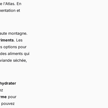
 l'Atlas. En
entation et
haute montagne.
riments
. Les
tes options pour
des aliments qui
viande séchée,
hydrater
ez
erme
pour
s pouvez