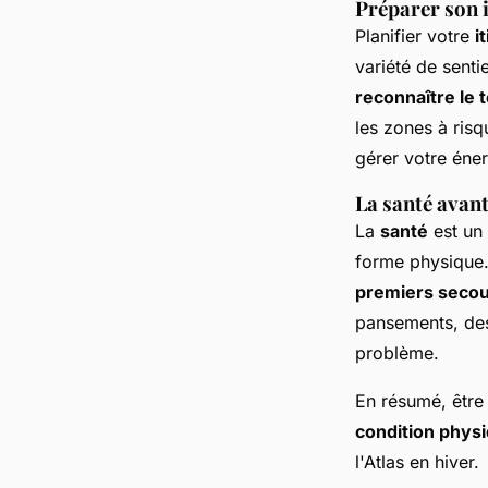
Préparer son i
Planifier votre
i
variété de senti
reconnaître le t
les zones à ris
gérer votre éner
La santé avant
La
santé
est un 
forme physique.
premiers seco
pansements, des
problème.
En résumé, être
condition phys
l'Atlas en hiver.