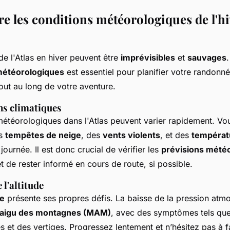
 les conditions météorologiques de l'hi
e l'Atlas en hiver peuvent être
imprévisibles
et
sauvages
météorologiques
est essentiel pour planifier votre randonné
out au long de votre aventure.
ns climatiques
météorologiques dans l'Atlas peuvent varier rapidement. Vou
es
tempêtes de neige
, des
vents violents
, et des
températu
urnée. Il est donc crucial de vérifier les
prévisions mété
et de rester informé en cours de route, si possible.
 l'altitude
de
présente ses propres défis. La baisse de la pression atm
 aigu des montagnes (MAM)
, avec des symptômes tels qu
s et des vertiges. Progressez lentement et n’hésitez pas à 