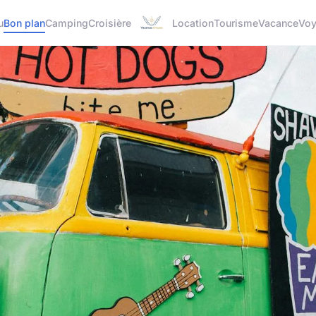
u
Bon plan
Camping
Croisière
Location
Tourisme
Vacance
Vo