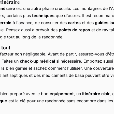
tinéraire
tinéraire
est une autre phase cruciale. Les montagnes de l'At
ers, certains plus
techniques
que d'autres. Il est recomman
errain
à l'avance, de consulter des
cartes
et des
guides lo
que. Pensez aussi à prévoir des
points de repos
et de ravita
gie tout au long de la randonnée.
 tout
facteur non négligeable. Avant de partir, assurez-vous d'ê
 Faites un
check-up médical
si nécessaire. Emportez auss
urs
bien garnie et sachez comment l'utiliser. Une couverture
 antiseptiques et des médicaments de base peuvent être vi
 bien préparé avec le bon
équipement
, un
itinéraire clair
, 
ique
est la clé pour une randonnée sans encombre dans le