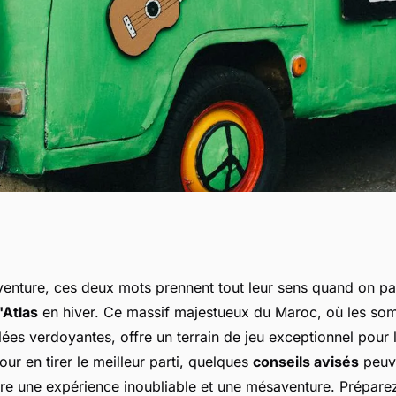
eurs conseils pour
enture, ces deux mots prennent tout leur sens quand on pa
'Atlas
en hiver. Ce massif majestueux du Maroc, où les so
 les montagnes de
lées verdoyantes, offre un terrain de jeu exceptionnel pour
our en tirer le meilleur parti, quelques
conseils avisés
peuve
ntre une expérience inoubliable et une mésaventure. Prépare