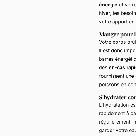
énergie
et votr
hiver, les besoi
votre apport en
Manger pour l
Votre corps brû
Il est donc imp
barres énergétiq
des
en-cas rap
fournissent une
poissons en cons
S'hydrater co
L'hydratation e
rapidement à ca
régulièrement, 
garder votre ea