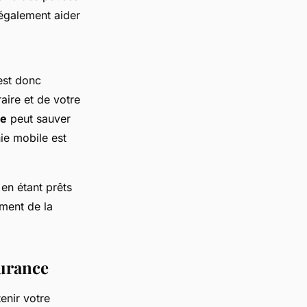
également aider
 est donc
raire et de votre
se
peut sauver
ie mobile est
t en étant prêts
ement de la
durance
enir votre