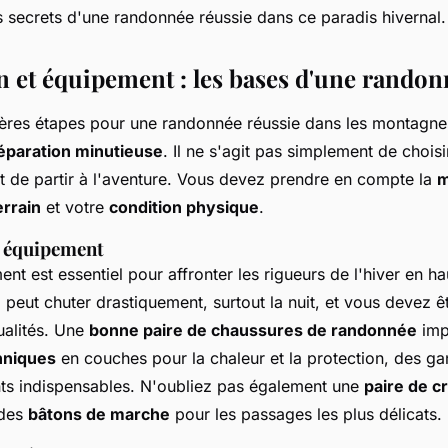
s secrets d'une randonnée réussie dans ce paradis hivernal.
n et équipement : les bases d'une randon
ères étapes pour une randonnée réussie dans les montagnes
éparation minutieuse
. Il ne s'agit pas simplement de choisi
t de partir à l'aventure. Vous devez prendre en compte la
m
errain
et votre
condition physique
.
n équipement
t est essentiel pour affronter les rigueurs de l'hiver en h
e
peut chuter drastiquement, surtout la nuit, et vous devez ê
ualités. Une
bonne paire de chaussures de randonnée
imp
hniques
en couches pour la chaleur et la protection, des ga
ts indispensables. N'oubliez pas également une
paire de 
 des
bâtons de marche
pour les passages les plus délicats.