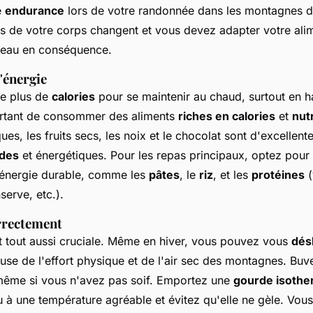
e
endurance
lors de votre randonnée dans les montagnes de
ns de votre corps changent et vous devez adapter votre alim
 eau en conséquence.
'énergie
le plus de
calories
pour se maintenir au chaud, surtout en 
ortant de consommer des aliments
riches en calories
et
nut
ues, les fruits secs, les noix et le chocolat sont d'excellen
ides
et énergétiques. Pour les repas principaux, optez pour 
 énergie durable, comme les
pâtes
, le
riz
, et les
protéines
(
erve, etc.).
rrectement
st tout aussi cruciale. Même en hiver, vous pouvez vous
dés
use de l'effort physique et de l'air sec des montagnes. Buv
même si vous n'avez pas soif. Emportez une
gourde isoth
u à une température agréable et évitez qu'elle ne gèle. Vou