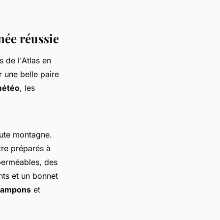
née réussie
 de l'Atlas en
r une belle paire
étéo
, les
aute montagne.
tre préparés à
erméables, des
nts et un bonnet
crampons
et