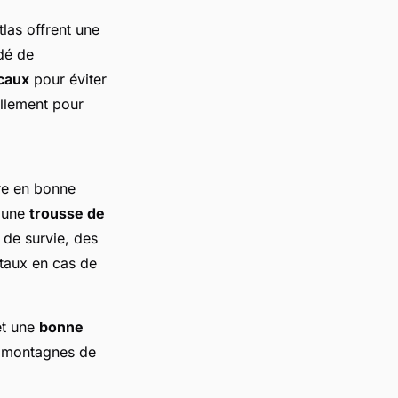
las offrent une
dé de
caux
pour éviter
illement pour
tre en bonne
i une
trousse de
 de survie, des
taux en cas de
et une
bonne
s montagnes de