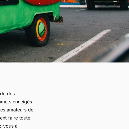
rle des
mmets enneigés
 les amateurs de
nt faire toute
z-vous à