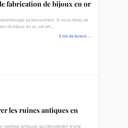
de fabrication de bijoux en or
pprentissage se rencontrent. Si vous rêvez de
ion de bijoux en or, cet art...
5 min de lecture →
er les ruines antiques en
ses vestiges antiques qui témoignent d'une