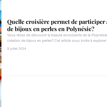
Quelle croisière permet de participer à
de bijoux en perles en Polynésie?
Vous rêvez de découvrir la beauté envoûtante de la Polynésie to
création de bijoux en perles? Cet article vous invite à explorer 
9 juillet 2024