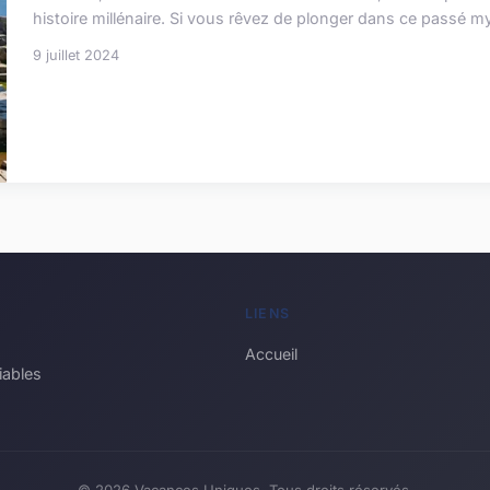
histoire millénaire. Si vous rêvez de plonger dans ce passé m
9 juillet 2024
LIENS
Accueil
iables
© 2026 Vacances Uniques. Tous droits réservés.