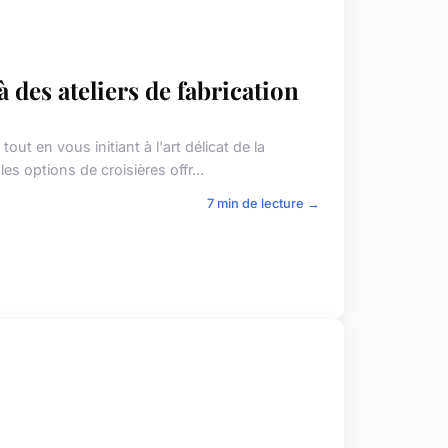
 des ateliers de fabrication
ut en vous initiant à l'art délicat de la
les options de croisières offr...
7 min de lecture →