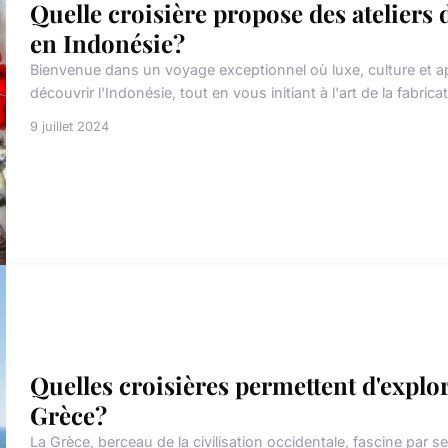
Quelle croisière propose des ateliers 
en Indonésie?
Bienvenue dans un voyage exceptionnel où luxe, culture et a
découvrir l'Indonésie, tout en vous initiant à l'art de la fabricat
9 juillet 2024
Quelles croisières permettent d'explor
Grèce?
La Grèce, berceau de la civilisation occidentale, fascine par 