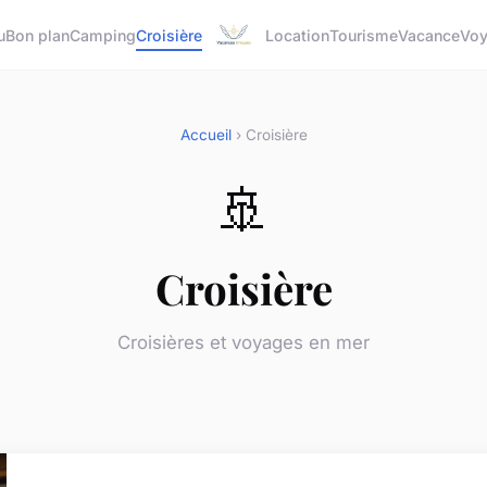
u
Bon plan
Camping
Croisière
Location
Tourisme
Vacance
Vo
Accueil
› Croisière
🚢
Croisière
Croisières et voyages en mer