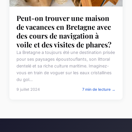
Peut-on trouver une maison
de vacances en Bretagne avec
des cours de navigation à
voile et des visites de phares?
La Bretagne a toujours été une destination prisée
pour ses paysages époustouflants, son littoral
dentelé et sa riche culture maritime. Imaginez-
vous en train de voguer sur les eaux cristallines
du gol...
9 juillet 2024
7 min de lecture →