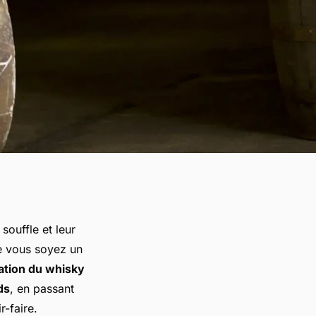
souffle et leur
e vous soyez un
ation du whisky
ds
, en passant
r-faire.