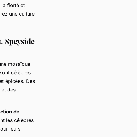
a fierté et
rez une culture
, Speyside
 une mosaïque
sont célèbres
et épicées. Des
 et des
ction de
nt les célèbres
our leurs