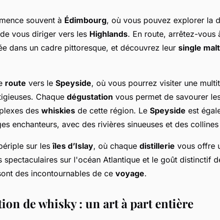
ence souvent à
Édimbourg
, où vous pouvez explorer la di
de vous diriger vers les
Highlands
. En route, arrêtez-vous à 
uée dans un cadre pittoresque, et découvrez leur
single malt
re
route
vers le
Speyside
, où vous pourrez visiter une multi
tigieuses. Chaque
dégustation
vous permet de savourer le
mplexes des
whiskies
de cette région. Le
Speyside
est égal
es enchanteurs, avec des rivières sinueuses et des collines
périple sur les
îles d’Islay
, où chaque
distillerie
vous offre 
 spectaculaires sur l'océan Atlantique et le goût distinctif 
 sont des incontournables de ce
voyage
.
ion de whisky : un art à part entière