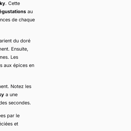
sky
. Cette
égustations
au
uances de chaque
arient du doré
ment. Ensuite,
ômes. Les
cs aux épices en
ment. Notez les
ky
a une
 des secondes.
es par le
éciées et