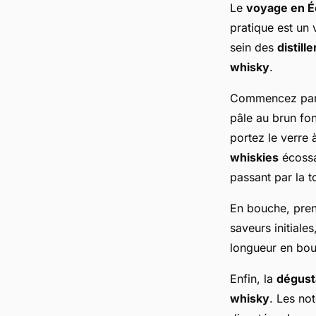
Le
voyage en É
pratique est un 
sein des
distille
whisky
.
Commencez par 
pâle au brun fonc
portez le verre 
whiskies
écossai
passant par la t
En bouche, pren
saveurs initiale
longueur en bouc
Enfin, la
dégust
whisky
. Les no