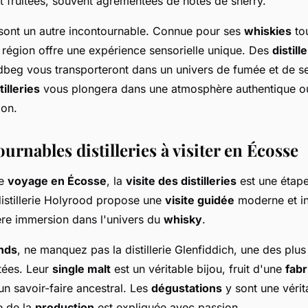
t fruitées, souvent agrémentées de notes de sherry.
sont un autre incontournable. Connue pour ses
whiskies
to
 région offre une expérience sensorielle unique. Des
distill
dbeg vous transporteront dans un univers de fumée et de se
tilleries
vous plongera dans une atmosphère authentique où 
ion.
urnables distilleries à visiter en Écosse
le
voyage en Écosse
, la
visite des distilleries
est une étape
 distillerie Holyrood propose une
visite guidée
moderne et int
re immersion dans l'univers du
whisky
.
nds
, ne manquez pas la distillerie Glenfiddich, une des plus
tées. Leur
single malt
est un véritable bijou, fruit d'une
fabr
un savoir-faire ancestral. Les
dégustations
y sont une vérit
e de la
production
est expliquée avec passion.