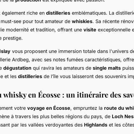
 également riche en
distilleries
emblématiques. La distilleri
 must-see pour tout amateur de
whiskies
. Sa récente rénov
lie modernité et tradition, offrant une
visite
exceptionnelle e
 prestige.
’Islay
vous proposent une immersion totale dans l'univers 
illerie Ardbeg, avec ses notes fumées caractéristiques, offr
ne
dégustation
qui ravira les amateurs de
single malts
puiss
e et les
distilleries
de l’île vous laisseront des souvenirs im
 whisky en Écosse : un itinéraire des sa
nement votre
voyage en Écosse
, empruntez la
route du wh
ène à travers les plus belles régions du pays, de
Loch Nes
ssant par les vallées verdoyantes des
Highlands
et les côte