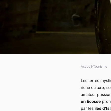
Accueil
›
Tourisme
TOURISME
Comment découvrir l
Les terres mysti
riche culture, s
la fabrication de wh
amateur passion
en Écosse
prome
par les
îles d’Is
Ayden
•
9 juillet 2024
•
6 min de lecture