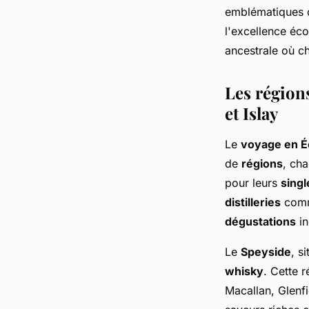
emblématique
l'excellence éco
ancestrale où ch
Les région
et Islay
Le
voyage en É
de
régions
, cha
pour leurs
singl
distilleries
comme
dégustations
in
Le
Speyside
, s
whisky
. Cette 
Macallan, Glenf