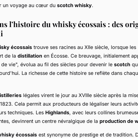
r un voyage au cœur du
scotch whisky
.
s l’histoire du whisky écossais : des ori
i
isky écossais
trouve ses racines au XIIe siècle, lorsque le
art de la
distillation
en Écosse. Ce breuvage, initialement ap
de vie", évolua au fil des siècles pour devenir le
scotch
qu
urd'hui. La richesse de cette histoire se reflète dans chaq
istilleries
légales virent le jour au XVIIIe siècle après la mi
1823. Cela permit aux producteurs de légaliser leurs activit
eurs techniques. Les
Highlands
, avec leurs collines brumeuse
ntes, devinrent un centre névralgique de la
production de 
hisky écossais
est synonyme de prestige et de tradition.