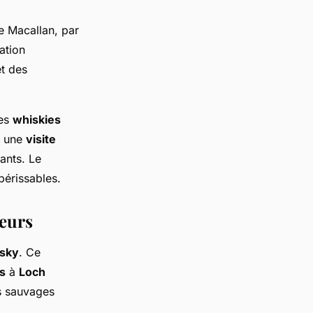
e Macallan, par
ation
t des
des
whiskies
e une
visite
ants. Le
périssables.
veurs
isky
. Ce
s
à
Loch
s sauvages