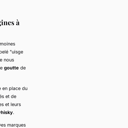
gines à
s moines
pelé "uisge
e nous
ue
goutte
de
se en place du
és et de
s et leurs
whisky
.
 Des marques