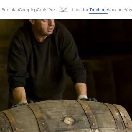
u
Bon plan
Camping
Croisière
Location
Tourisme
Vacance
Vo