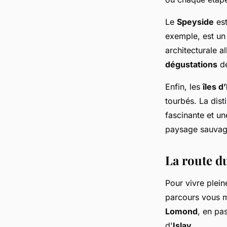
Le
Speyside
est
exemple, est un
architecturale al
dégustations
de
Enfin, les
îles d
tourbés. La dist
fascinante et u
paysage sauvag
La route du
Pour vivre plei
parcours vous m
Lomond
, en pa
d'
Islay
.