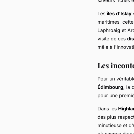
saveurs riches e
Les
îles d’Islay
maritimes, cette
Laphroaig et Ar
visite de ces
dis
mêle à l'innovat
Les inconto
Pour un véritab
Édimbourg
, la
pour une premiè
Dans les
Highla
des plus respec
minutieuse et d'
où chaque étap