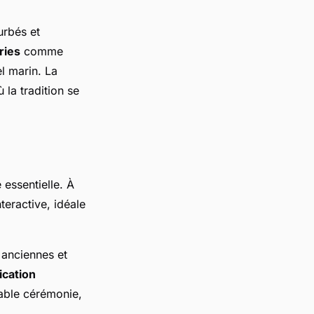
urbés et
eries
comme
l marin. La
la tradition se
 essentielle. À
eractive, idéale
 anciennes et
ication
able cérémonie,