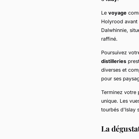
Le
voyage
comm
Holyrood avant 
Dalwhinnie, sit
raffiné.
Poursuivez vot
distilleries
pres
diverses et co
pour ses paysag
Terminez votre 
unique. Les vues
tourbés d'Islay
La dégustat