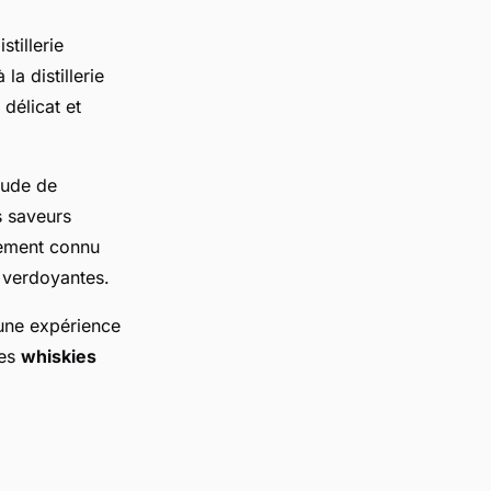
stillerie
la distillerie
délicat et
tude de
s saveurs
ement connu
 verdoyantes.
une expérience
des
whiskies