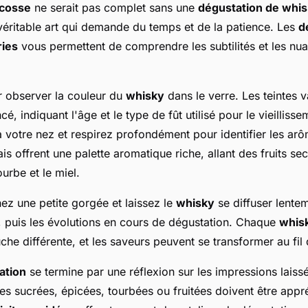
cosse
ne serait pas complet sans une
dégustation de whi
véritable art qui demande du temps et de la patience. Les
d
ries
vous permettent de comprendre les subtilités et les n
observer la couleur du
whisky
dans le verre. Les teintes v
é, indiquant l'âge et le type de fût utilisé pour le vieillisse
à votre nez et respirez profondément pour identifier les ar
s offrent une palette aromatique riche, allant des fruits se
ourbe et le miel.
ez une petite gorgée et laissez le
whisky
se diffuser lente
s, puis les évolutions en cours de dégustation. Chaque
whis
he différente, et les saveurs peuvent se transformer au fil
ation
se termine par une réflexion sur les impressions laissé
tes sucrées, épicées, tourbées ou fruitées doivent être appr