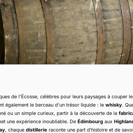
es traditions de
ques de l'Écosse, célèbres pour leurs paysages à couper le 
ont également le berceau d'un trésor liquide : le
whisky
. Qu
isky en Écosse?
né ou un simple curieux, partir à la découverte de la
fabric
t une expérience inoubliable. De
Édimbourg
aux
Highlan
lay
, chaque
distillerie
raconte une part d’histoire et de savoi