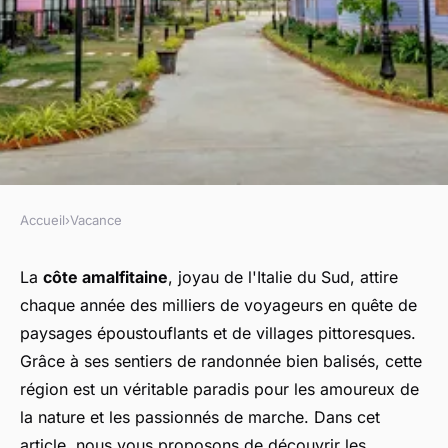
Accueil
›
Vacance
VACANCE
Quels sont les meilleurs
La
côte amalfitaine
, joyau de l'Italie du Sud, attire
chaque année des milliers de voyageurs en quête de
itinéraires pour une
paysages époustouflants et de villages pittoresques.
randonnée le long de la côte
Grâce à ses sentiers de randonnée bien balisés, cette
amalfitaine, Italie?
région est un véritable paradis pour les amoureux de
la nature et les passionnés de marche. Dans cet
Ayden
•
9 juillet 2024
•
5 min de lecture
article, nous vous proposons de découvrir les